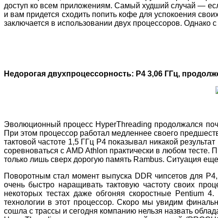
доступ ко всем приложениям. Самый худший случай — если
и вам придется сходить попить кофе для успокоения свои
заключается в использовании двух процессоров. Однако с
Недорогая двухпроцессорность: P4 3,06 ГГц, продолж
Эволюционный процесс HyperThreading продолжался почти 
При этом процессор работал медленнее своего предшествен
тактовой частоте 1,5 ГГц P4 показывал никакой результат
соревноваться с AMD Athlon практически в любом тесте. 
только лишь сверх дорогую память Rambus. Ситуация еще
Поворотным стал момент выпуска DDR чипсетов для P4, в
очень быстро наращивать тактовую частоту своих проц
некоторых тестах даже обгоняя скоростные Pentium 4. 
технологии в этот процессор. Скоро мы увидим финаль
сошла с трассы и сегодня компанию нельзя назвать облад