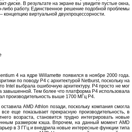
т-диске. В результате на экране вы увидите пустые окна,
кую-либо работу. Единственное решение подобной проблемы
g — концепцию виртуальной двухпроцессорности.
ntium 4 на ядре Willamette появился в ноябре 2000 года.
итики по поводу P4 с архитектурой Netburst, поскольку на
то Intel выбрала ошибочную архитектуру. P4 просто не мог
ела завышенной. Тем более что платформа P4 использовала
зал производительность выше 1700 МГц P4.
 оставила AMD Athlon позади, поскольку компания смогла
 все еще показывает прекрасную производительность, в
тнего возраста, становится трудно интегрировать новые
иченным размером кэша. Впрочем, на данный момент AMD
барьер в 3 ГГц и внедрила новые интересные функции типа