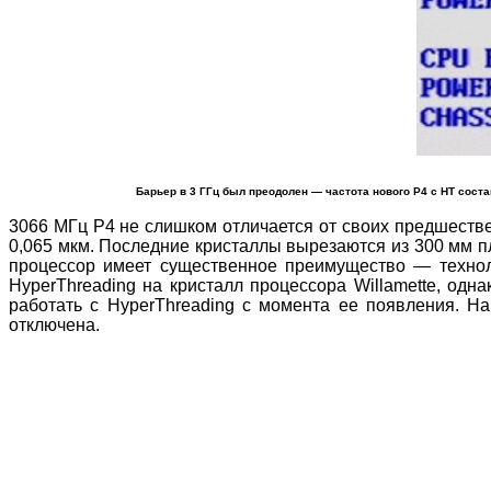
Барьер в 3 ГГц был преодолен — частота нового P4 с HT сост
3066 МГц P4 не слишком отличается от своих предшестве
0,065 мкм. Последние кристаллы вырезаются из 300 мм пл
процессор имеет существенное преимущество — технолог
HyperThreading на кристалл процессора Willamette, од
работать с HyperThreading с момента ее появления. На
отключена.