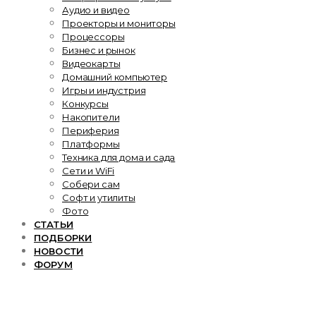
Аудио и видео
Проекторы и мониторы
Процессоры
Бизнес и рынок
Видеокарты
Домашний компьютер
Игры и индустрия
Конкурсы
Накопители
Периферия
Платформы
Техника для дома и сада
Сети и WiFi
Собери сам
Софт и утилиты
Фото
СТАТЬИ
ПОДБОРКИ
НОВОСТИ
ФОРУМ