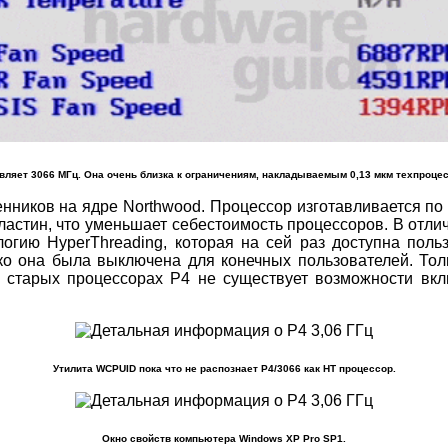
авляет 3066 МГц. Она очень близка к ограничениям, накладываемым 0,13 мкм техпроце
нников на ядре Northwood. Процессор изготавливается по 
астин, что уменьшает себестоимость процессоров. В отли
ию HyperThreading, которая на сей раз доступна польз
нако она была выключена для конечных пользователей. То
 старых процессорах P4 не существует возможности вкл
Утилита WCPUID пока что не распознает P4/3066 как HT процессор.
Окно свойств компьютера Windows XP Pro SP1.