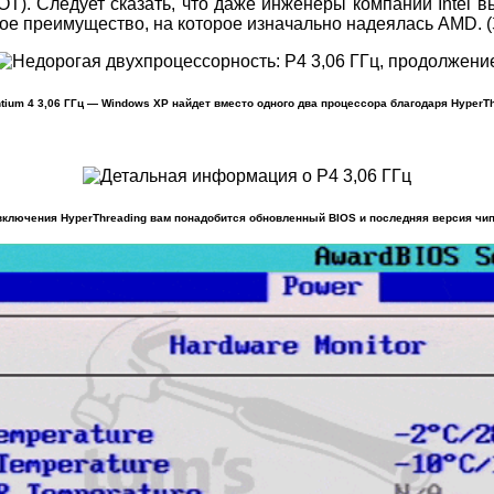
OT). Следует сказать, что даже инженеры компании Intel
ое преимущество, на которое изначально надеялась AMD. (
entium 4 3,06 ГГц — Windows XP найдет вместо одного два процессора благодаря HyperTh
включения HyperThreading вам понадобится обновленный BIOS и последняя версия чип