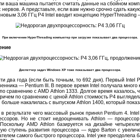
 ваша машина пытается считать данные на сбойном компак
х нервов. А представьте, если вам нужно срочно сдать ка
 новым 3,06 ГГц P4 Intel вводит концепцию HyperThreadin
При включении HyperThreading компьютер при загрузке показывает два процессора.
ение
Диспетчер задач Windows XP тоже показывает два процессора.
два года (если быть точным, то 692 дня). Первый Intel Pe
ника — Pentium III. В первое время Intel получала много кр
 по сравнению с AMD Athlon 1333. Долгое время казалось, ч
Причем по сравнению с ценой Athlon стоимость P4 выгляд
 больше накалилась с выпуском Athlon 1400, который пока
 результате чего массовый рынок принял Pentium 4. Intel
ессоров. Но не стоит недооценивать Athlon — процессор
Поскольку AMD Athlon базируется на дизайне четырехле
ную ступень развития процессора — ядро Barton с увел
ателем самого быстрого процессора. Intel уже преодолела 