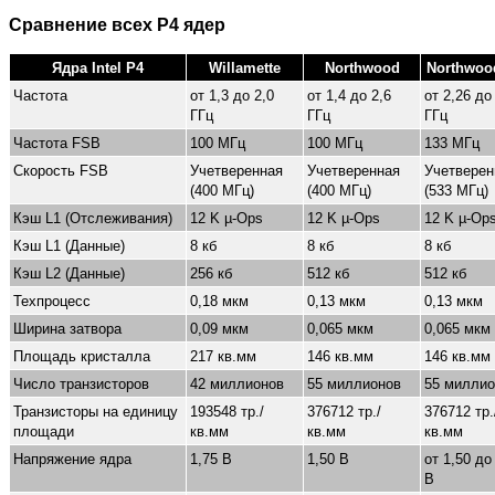
Сравнение всех P4 ядер
Ядра Intel P4
Willamette
Northwood
Northwoo
Частота
от 1,3 до 2,0
от 1,4 до 2,6
от 2,26 до
ГГц
ГГц
ГГц
Частота FSB
100 МГц
100 МГц
133 МГц
Скорость FSB
Учетверенная
Учетверенная
Учетверен
(400 МГц)
(400 МГц)
(533 МГц)
Кэш L1 (Отслеживания)
12 K µ-Ops
12 K µ-Ops
12 K µ-Op
Кэш L1 (Данные)
8 кб
8 кб
8 кб
Кэш L2 (Данные)
256 кб
512 кб
512 кб
Техпроцесс
0,18 мкм
0,13 мкм
0,13 мкм
Ширина затвора
0,09 мкм
0,065 мкм
0,065 мкм
Площадь кристалла
217 кв.мм
146 кв.мм
146 кв.мм
Число транзисторов
42 миллионов
55 миллионов
55 миллио
Транзисторы на единицу
193548 тр./
376712 тр./
376712 тр.
площади
кв.мм
кв.мм
кв.мм
Напряжение ядра
1,75 В
1,50 В
от 1,50 до
В