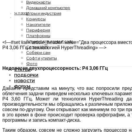
Видеокарты
Домашний компьютер
Игры и индустрия
14.11.2002
Конкурсы
Накопители
Периферия
Платформы
Техника для дома и сада
<!—#set var="article_header" value="Два процессора вмест
Сети и WiFi
P4 3,06 ГГц с технологией HyperThreading» —>
Собери сам
Софт и утилиты
Фото
Недорогая двухпроцессорность: P4 3,06 ГГц
СТАТЬИ
ПОДБОРКИ
НОВОСТИ
ФОРУМ
Давайте представим на минуту, что вас попросили пред
облегчения задачи приведем несколько ключевых парамет
P4 3,60 ГГц. Может ли технология HyperThreading д
производительности мы обращались к различным приложе
совсем по-другому. Они открывают как минимум по три п
в это время в фоне происходит проверка орфографии, а
программы и запись компакт-диска.
Таким образом, совсем не сложно загрузить процессор 