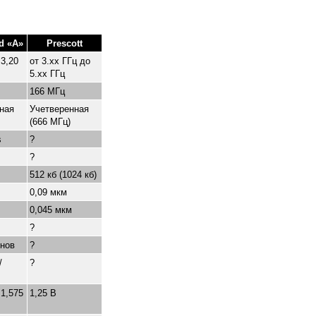
d «A»
Prescott
 3,20
от 3.xx ГГц до
5.xx ГГц
166 МГц
ная
Учетверенная
(666 МГц)
s
?
?
512 кб (1024 кб)
0,09 мкм
0,045 мкм
?
нов
?
/
?
 1,575
1,25 В