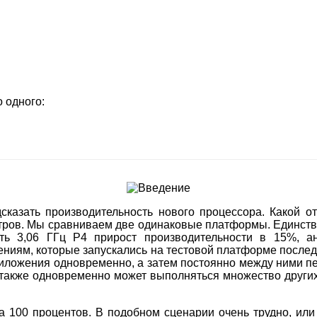
о одного:
сказать производительность нового процессора. Какой 
ров. Мы сравниваем две одинаковые платформы. Единствен
ать 3,06 ГГц P4 прирост производительности в 15%, 
ниям, которые запускались на тестовой платформе послед
риложения одновременно, а затем постоянно между ними пе
 также одновременно может выполняться множество други
на 100 процентов. В подобном сценарии очень трудно, ил