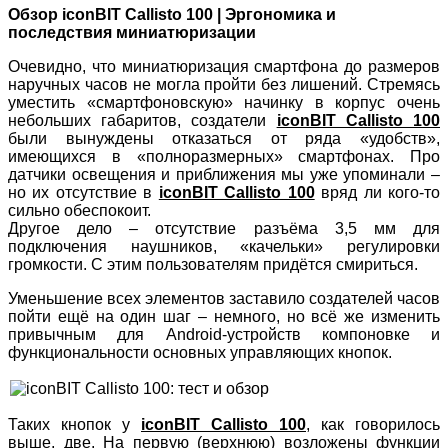
Обзор iconBIT Callisto 100 | Эргономика и
последствия миниатюризации
Очевидно, что миниатюризация смартфона до размеров
наручных часов не могла пройти без лишений. Стремясь
уместить «смартфоновскую» начинку в корпус очень
небольших габаритов, создатели
iconBIT Callisto 100
были вынуждены отказаться от ряда «удобств»,
имеющихся в «полноразмерных» смартфонах. Про
датчики освещения и приближения мы уже упоминали –
но их отсутствие в
iconBIT Callisto 100
вряд ли кого-то
сильно обеспокоит.
Другое дело – отсутствие разъёма 3,5 мм для
подключения наушников, «качельки» регулировки
громкости. С этим пользователям придётся смириться.
Уменьшение всех элементов заставило создателей часов
пойти ещё на один шаг – немного, но всё же изменить
привычным для Android-устройств компоновке и
функциональности основных управляющих кнопок.
Таких кнопок у
iconBIT Callisto 100
, как говорилось
выше, две. На первую (верхнюю) возложены функции