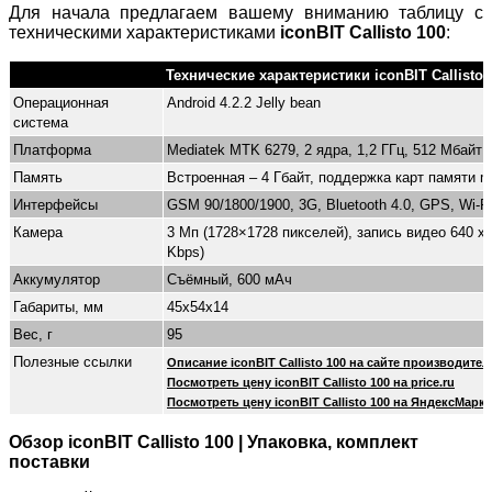
Для начала предлагаем вашему вниманию таблицу с
техническими характеристиками
iconBIT Callisto 100
:
Технические характеристики iconBIT Callisto 
Операционная
Android 4.2.2 Jelly bean
система
Платформа
Mediatek MTK 6279, 2 ядра, 1,2 ГГц, 512 Мбайт
Память
Встроенная – 4 Гбайт, поддержка карт памяти mi
Интерфейсы
GSM 90/1800/1900, 3G, Bluetooth 4.0, GPS, Wi-Fi
Камера
3 Мп (1728×1728 пикселей), запись видео 640 х 
Kbps)
Аккумулятор
Съёмный, 600 мАч
Габариты, мм
45x54x14
Вес, г
95
Полезные ссылки
Описание iconBIT Callisto 100 на сайте производител
Посмотреть цену iconBIT Callisto 100 на price.ru
Посмотреть цену iconBIT Callisto 100 на ЯндексМарке
Обзор iconBIT Callisto 100 | Упаковка, комплект
поставки