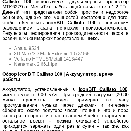
Callisto 100
используется двухъядерный процессор
MTK6279 от MediaTek, работающий на частоте в 1,2 ГГц.
Данный чип представляет собой простое и недорогое
решение, однако его мощностей достаточно для того,
чтобы обеспечить
iconBIT Callisto 100
с невысоким
разрешением экрана неплохую производительность.
Результаты тестирования производительности часов в
различных бенчмарках представлены ниже.
Antutu 9534
3D Mark/3D Mark Extreme 1972/966
Vellamo HTML 5/Metall 1413/447
Nenamark 2 66.1 fps
Обзор iconBIT Callisto 100 | Аккумулятор, время
работы
Аккумулятор, установленный в
iconBIT Callisto 100
,
имеет ёмкость 600 мАч. При средней нагрузке (20-30
минут просмотра видео, примерно по часу
прослушивания музыки через динамик и интернет-
сёрфинга, около полутора часов чтения и игр и пара
часов разговоров с использованием Bluetooth-гарнитуры,
остальное время – режим ожидания) устройство
приходится заряжать один раз в сутки – так же, как