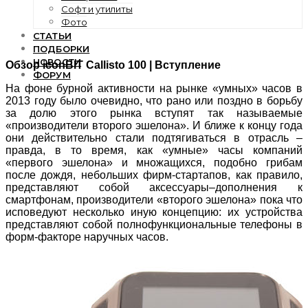
Софт и утилиты
Фото
СТАТЬИ
ПОДБОРКИ
НОВОСТИ
Обзор iconBIT Callisto 100 | Вступление
ФОРУМ
На фоне бурной активности на рынке «умных» часов в
2013 году было очевидно, что рано или поздно в борьбу
за долю этого рынка вступят так называемые
«производители второго эшелона». И ближе к концу года
они действительно стали подтягиваться в отрасль –
правда, в то время, как «умные» часы компаний
«первого эшелона» и множащихся, подобно грибам
после дождя, небольших фирм-стартапов, как правило,
представляют собой аксессуары–дополнения к
смартфонам, производители «второго эшелона» пока что
исповедуют несколько иную концепцию: их устройства
представляют собой полнофункциональные телефоны в
форм-факторе наручных часов.