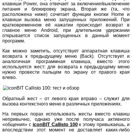
клавиши Power, она отвечает за включение/выключение
питания и блокировку экрана. Вторая же (та, что
расположена ниже) сочетает функции кнопки Home и
клавиши вызова меню запущенных приложений. При
кратковременном её нажатии происходит возврат в
главное меню Android, при длительном удержании
открывается список запущенных в данный момент
программ.
Как можно заметить, отсутствует аппаратная клавиша
возврата к предыдущему меню (Back). Отсутствует и
аналогичная программная клавиша, вместо этого
используется жест: для возврата к предыдущему меню
нужно провести пальцем по экрану от правого края
влево.
Обратный жест – от левого края вправо – служит для
вызова контекстного меню в различных приложениях.
На первых порах использовать жесты вместо клавиш
непривычно, однако уже после получаса активного
«общения» с
iconBIT Callisto 100
к этому привыкаешь, и
впоследствии этот момент не доставляет каких-либо