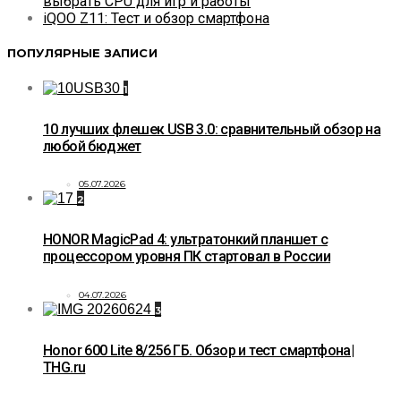
выбрать CPU для игр и работы
iQOO Z11: Тест и обзор смартфона
ПОПУЛЯРНЫЕ ЗАПИСИ
1
10 лучших флешек USB 3.0: сравнительный обзор на
любой бюджет
05.07.2026
2
HONOR MagicPad 4: ультратонкий планшет с
процессором уровня ПК стартовал в России
04.07.2026
3
Honor 600 Lite 8/256 ГБ. Обзор и тест смартфона|
THG.ru