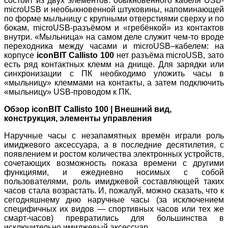
состоит из двух элементов: обыкновенного кабеля USB-
microUSB и необыкновенной штуковины, напоминающей
по форме мыльницу с крупными отверстиями сверху и по
бокам, microUSB-разъёмом и «гребёнкой» из контактов
внутри. «Мыльница» на самом деле служит чем-то вроде
переходника между часами и microUSB–кабелем: на
корпусе
iconBIT Callisto 100
нет разъёма microUSB, зато
есть ряд контактных клемм на днище. Для зарядки или
синхронизации с ПК необходимо уложить часы в
«мыльницу» клеммами на контакты, а затем подключить
«мыльницу» USB-проводом к ПК.
Обзор iconBIT Callisto 100 | Внешний вид,
конструкция, элементы управления
Наручные часы с незапамятных времён играли роль
имиджевого аксессуара, а в последние десятилетия, с
появлением и ростом количества электронных устройств,
сочетающих возможность показа времени с другими
функциями, и ежедневно носимых с собой
пользователями, роль имиджевой составляющей таких
часов стала возрастать. И, пожалуй, можно сказать, что к
сегодняшнему дню наручные часы (за исключением
специфичных их видов — спортивных часов или тех же
смарт-часов) превратились для большинства в
исключительно имиджевый аксессуар.