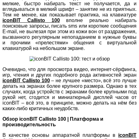
мелкие, быстро набирать текст не получается, да и
вглядываться в мелкий шрифт – занятие не из приятных.
Тем не менее, как показывает практика, на клавиатуре
iconBIT Callisto 100
вполне реально набирать
поисковые запросы, писать sms или короткие сообщения
E-mail, не вылезая при этом из кожи вон от раздражения,
вызванного регулярным непопаданием в нужные буквы
и прочими «прелестями» общения с виртуальной
клавиатурой на небольшом экране.
Очевидно, что для просмотра видео, интернет-сёрфинга,
игр, чтения и других подобного рода активностей экран
iconBIT Callisto 100
– не лучшее «место», всё это лучше
делать на экранах более крупного размера. Однако в тех
случаях, когда устройств с экранами более крупными под
рукой нет, сгодится и миниатюрный дисплей часов от
iconBIT – всё это, в принципе, можно делать на нём без
каких-либо критичных неудобств.
Обзор iconBIT Callisto 100 | Платформа и
производительность
В качестве основы аппаратной платформы в
iconBIT