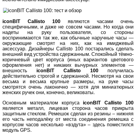
iconBIT Callisto 100
являются часами очень
специфичными, и даже не совсем часами. Но когда они
надеты на руку пользователя, со стороны
воспринимаются так же, как обычные наручные часы —
окружающие смотрят на них, как на имиджевый
аксессуар. Дизайнеры Callisto 100 постарались сделать
внешний вид устройства сдержанным. Спокойный тёмно-
коричневый цвет корпуса (иных вариантов цветового
оформления нет) и никаких вычурных элементов —
внешность
iconBIT Callisto 100
получилась
действительно строгой и сдержанной. Несмотря на свои
весьма и весьма крупные размеры, на руке часы
смотрятся очень лаконично — хотя для миниатюрных
женских ручек они, конечно, великоваты.
Основным материалом корпуса
iconBIT Callisto 100
является металл, лицевая сторона часов прикрыта
защитным стеклом. Ремешок сделан из резины – нижняя
его часть неподалёку от места соединения ремешка с
корпусом часов несколько «вздута» – здесь поместился
модуль GPS.