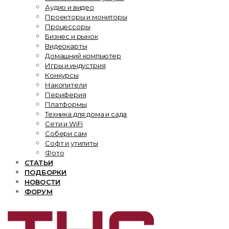
Аудио и видео
Проекторы и мониторы
Процессоры
Бизнес и рынок
Видеокарты
Домашний компьютер
Игры и индустрия
Конкурсы
Накопители
Периферия
Платформы
Техника для дома и сада
Сети и WiFi
Собери сам
Софт и утилиты
Фото
СТАТЬИ
ПОДБОРКИ
НОВОСТИ
ФОРУМ