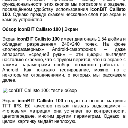
функциональности этих кнопок мы поговорим в разделе,
посвящённом удобству использования
iconBIT Callisto
100
. Однако прежде скажем несколько слов про экран и
камеру устройства.
Обзор iconBIT Callisto 100 | Экран
Экран
iconBIT Callisto 100
имеет диагональ 1,54 дюйма и
обладает разрешением 240×240 точек. На фоне
«полноразмерных» Android-смартфонов – даже
аппаратов «средней руки» – эти цифры выглядят
настолько скромно, что с трудом верится, что на экране с
такими параметрами вообще возможно работать с
Android. Как показало тестирование, можно, но с
некоторыми ограничениями, о которых мы расскажем
далее.
Экран
iconBIT Callisto 100
создан на основе матрицы
TFT IPS. Её качество нельзя назвать выдающимся –
«топовым» матрицам она уступает по контрастности,
цветопередаче, многим другим параметрам. Однако, в
целом, картинку выдаёт неплохую.