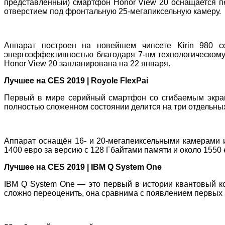
представленный) смартфон Honor View 20 оснащается п
отверстием под фронтальную 25-мегапиксельную камеру.
Аппарат построен на новейшем чипсете Kirin 980 со
энергоэффективностью благодаря 7-нм технологическому
Honor View 20 запланирована на 22 января.
Лучшее на CES 2019 | Royole FlexPai
Первый в мире серийный смартфон со сгибаемым экр
полностью сложенном состоянии делится на три отдельных 
Аппарат оснащён 16- и 20-мегапеиксельными камерами и
1400 евро за версию с 128 Гбайтами памяти и около 1550
Лучшее на CES 2019 | IBM Q System One
IBM Q System One — это первый в истории квантовый ко
сложно переоценить, она сравнима с появлением первы