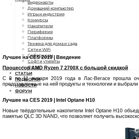
Видеокарты
Домашний компьютер
Игры и индустрия
Конкурсы
Накопители
Периферия
Платформы
Техника для дома и сада
Сети и WiFi
Собери сам
Лучшее на CES 2019 | Введение
Софт и утилиты
Фото
Процессор AMD Ryzen 7 2700X с большой скидкой
СТАТЬИ
C 8 по 11 января 2019 года в Лас-Вегасе прошла оч
ПОДБОРКИ
представленные на ней продукты и технологии и выбрали
НОВОСТИ
ФОРУМ
Лучшее на CES 2019 | Intel Optane H10
Новые твёрдотельные накопители Intel Optane H10 объед
памятью QLC 3D NAND, что позволяет получить высокоск