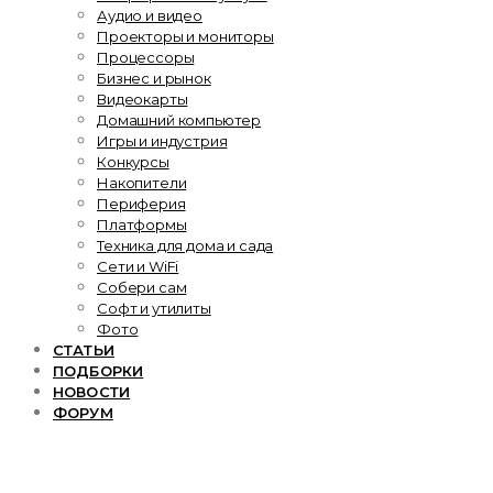
Аудио и видео
Проекторы и мониторы
Процессоры
Бизнес и рынок
Видеокарты
Домашний компьютер
Игры и индустрия
Конкурсы
Накопители
Периферия
Платформы
Техника для дома и сада
Сети и WiFi
Собери сам
Софт и утилиты
Фото
СТАТЬИ
ПОДБОРКИ
НОВОСТИ
ФОРУМ