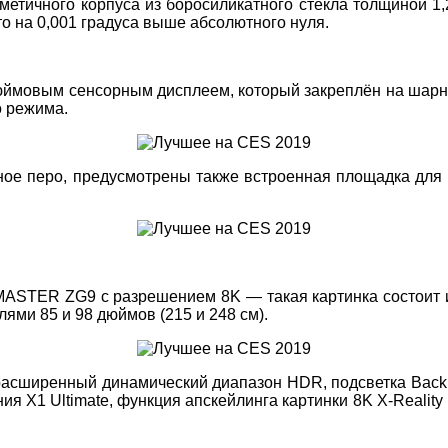
метичного корпуса из боросиликатного стекла толщиной 1
о на 0,001 градуса выше абсолютного нуля.
ймовым сенсорным дисплеем, который закреплён на шарни
о режима.
ное перо, предусмотрены также встроенная площадка для
ASTER ZG9 с разрешением 8K — такая картинка состоит и
лями 85 и 98 дюймов (215 и 248 см).
расширенный динамический диапазон HDR, подсветка Backli
 X1 Ultimate, функция апскейлинга картинки 8K X-Realit