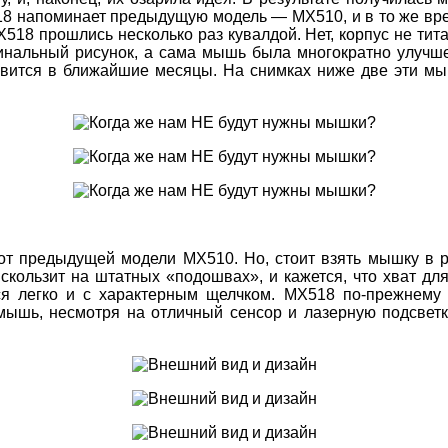
 напоминает предыдущую модель — MX510, и в то же вре
X518 прошлись несколько раз кувалдой. Нет, корпус не тит
гинальный рисунок, а сама мышь была многократно улучш
вится в ближайшие месяцы. На снимках ниже две эти мы
от предыдущей модели MX510. Но, стоит взять мышку в ру
скользит на штатных «подошвах», и кажется, что хват для
ся легко и с характерным щелчком. MX518 по-прежнему
 мышь, несмотря на отличный сенсор и лазерную подсвет