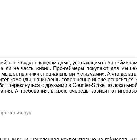
рфейсы не будут в каждом доме, уважающим себя геймерам
ва ли не часть жизни. Про-геймеры покупают для мышек
т с мышек пылинки специальными «клизмами». А что делать,
ритет команды, начинаешь совершенно иначе относиться к
ит перекинуться с друзьями в Counter-Strike по локальной
ания. А требования, в свою очередь, зависят от игровых
апряжения рук;
ь мышь MX518, нацеленная исключительно на геймеров. Вы