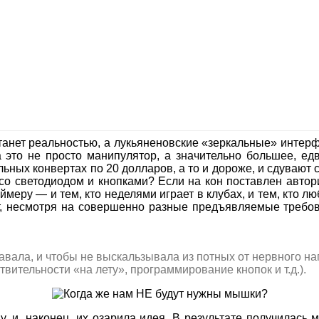
танет реальностью, а лукьяненовские «зеркальные» инте
 это не просто манипулятор, а значительно большее, ед
альных конвертах по 20 долларов, а то и дороже, и сдуваю
а со светодиодом и кнопками? Если на кон поставлен авто
ру — и тем, кто неделями играет в клубах, и тем, кто люб
т, несмотря на совершенно разные предъявляемые требов
ставала, и чтобы не выскальзывала из потных от нервного н
ительности «на лету», программирование кнопок и т.д.).
, и, наконец, их озарила идея. В результате получилас