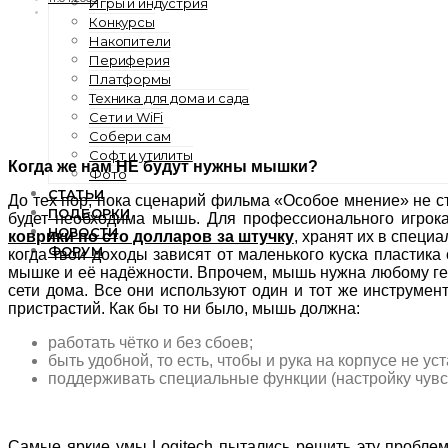
Игры и индустрия
Конкурсы
Накопители
Периферия
Платформы
Техника для дома и сада
Сети и WiFi
Собери сам
Софт и утилиты
Когда же нам НЕ будут нужны мышки?
Фото
СТАТЬИ
До тех пор, пока сценарий фильма «Особое мнение» не с
ПОДБОРКИ
будет необходима мышь. Для профессионального игрока
НОВОСТИ
коврики по сто долларов за штучку
, хранят их в специ
ФОРУМ
когда твои доходы зависят от маленького куска пластик
мышке и её надёжности. Впрочем, мышь нужна любому гейме
сети дома. Все они используют один и тот же инструмен
пристрастий. Как бы то ни было, мышь должна:
работать чётко и без сбоев;
быть удобной, то есть, чтобы и рука на корпусе не у
поддерживать специальные функции (настройку чувств
Самые яркие умы Logitech пытались решить эту проблему