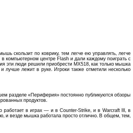
мышь скользит по коврику, тем легче ею управлять, легче
в в компьютерном центре Flash и дали каждому поиграть с
ия эти люди решили приобрести MX518, как только мышка
 и лучше лежит в руке. Игроки также отметили несколько
ашем разделе «Периферия» постоянно публикуются обзоры
ированных продуктов.
отает в играх — и в Counter-Strike, и в Warcraft III, в
ю, и везде мышка работала просто отлично. В общем, тем,