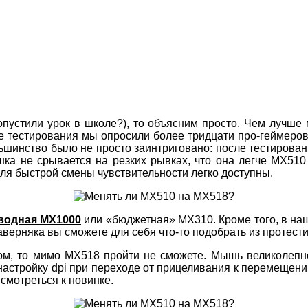
пустили урок в школе?), то объясним просто. Чем лучше 
де тестирования мы опросили более тридцати про-геймеро
шинство было не просто заинтриговано: после тестирован
ка не срывается на резких рывках, что она легче MX510
для быстрой смены чувствительности легко доступны.
водная MX1000
или «бюджетная» MX310. Кроме того, в н
аверняка вы сможете для себя что-то подобрать из протест
 то мимо MX518 пройти не сможете. Мышь великолепно раб
 настройку dpi при переходе от прицеливания к перемещени
смотреться к новинке.