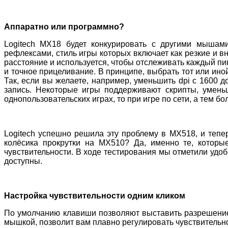
Аппаратно или программно?
Logitech MX18 будет конкурировать с другими мышам
рефлексами, стиль игры которых включает как резкие и 
расстояние и используется, чтобы отслеживать каждый пи
и точное прицеливание. В принципе, выбрать тот или ин
Так, если вы желаете, например, уменьшить dpi с 1600 д
запись. Некоторые игры поддерживают скрипты, умень
однопользовательских играх, то при игре по сети, а тем б
Logitech успешно решила эту проблему в MX518, и теп
колёсика прокрутки на MX510? Да, именно те, которы
чувствительности. В ходе тестирования мы отметили удо
доступны.
Настройка чувствительности одним кликом
По умолчанию клавиши позволяют выставить разрешение 40
мышкой, позволит вам плавно регулировать чувствительнос