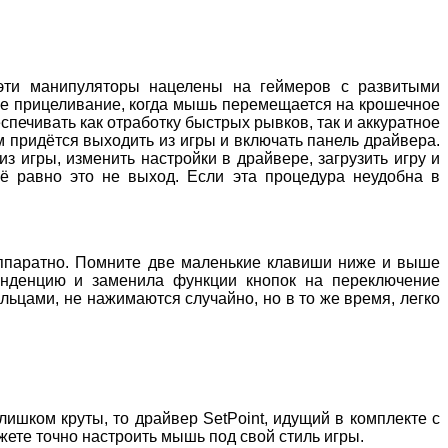
 эти манипуляторы нацелены на геймеров с развитыми
ное прицеливание, когда мышь перемещается на крошечное
печивать как отработку быстрых рывков, так и аккуратное
 придётся выходить из игры и включать панель драйвера.
з игры, изменить настройки в драйвере, загрузить игру и
ё равно это не выход. Если эта процедура неудобна в
аппаратно. Помните две маленькие клавиши ниже и выше
тенденцию и заменила функции кнопок на переключение
ьцами, не нажимаются случайно, но в то же время, легко
лишком круты, то драйвер SetPoint, идущий в комплекте с
жете точно настроить мышь под свой стиль игры.