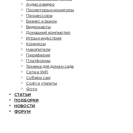
Аудио и видео
Проекторы и мониторы
Процессоры
Бизнес и рынок
Видеокарты
Домашний компьютер
Игры и индустрия
Конкурсы
Накопители
Периферия
Платформы
Техника для дома и сада
Сети и WiFi
Собери сам
Софт и утилиты
Фото
СТАТЬИ
ПОДБОРКИ
НОВОСТИ
ФОРУМ