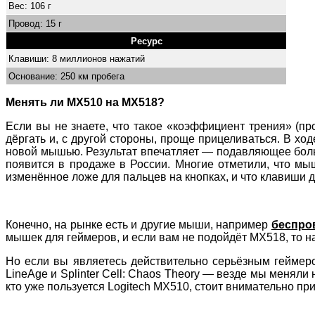
Вес: 106 г
Провод: 15 г
Ресурс
Клавиши: 8 миллионов нажатий
Основание: 250 км пробега
Менять ли MX510 на MX518?
Если вы не знаете, что такое «коэффициент трения» (про
дёргать и, с другой стороны, проще прицеливаться. В хо
новой мышью. Результат впечатляет — подавляющее боль
появится в продаже в России. Многие отметили, что мыш
изменённое ложе для пальцев на кнопках, и что клавиши 
Конечно, на рынке есть и другие мыши, например
беспро
мышек для геймеров, и если вам не подойдёт MX518, то н
Но если вы являетесь действительно серьёзным геймером,
LineAge и Splinter Cell: Chaos Theory — везде мы меняли
кто уже пользуется Logitech MX510, стоит внимательно при