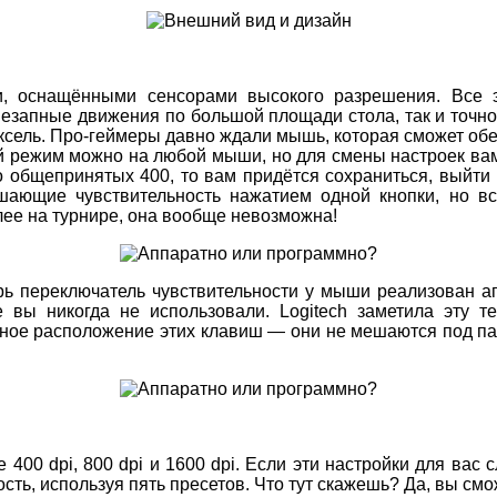
и, оснащёнными сенсорами высокого разрешения. Все
внезапные движения по большой площади стола, так и точ
ксель. Про-геймеры давно ждали мышь, которая сможет обес
ой режим можно на любой мыши, но для смены настроек вам
о общепринятых 400, то вам придётся сохраниться, выйти и
шающие чувствительность нажатием одной кнопки, но вс
олее на турнире, она вообще невозможна!
ерь переключатель чувствительности у мыши реализован 
е вы никогда не использовали. Logitech заметила эту 
бное расположение этих клавиш — они не мешаются под пал
0 dpi, 800 dpi и 1600 dpi. Если эти настройки для вас с
ть, используя пять пресетов. Что тут скажешь? Да, вы смо