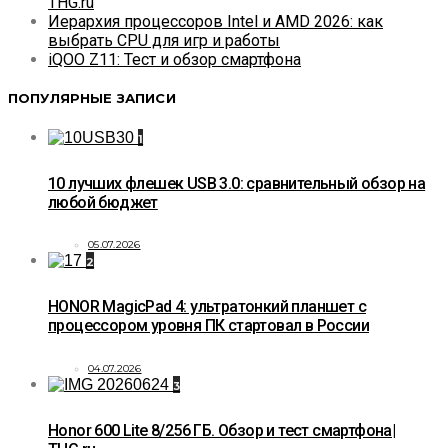
THG.ru
Иерархия процессоров Intel и AMD 2026: как
выбрать CPU для игр и работы
iQOO Z11: Тест и обзор смартфона
ПОПУЛЯРНЫЕ ЗАПИСИ
1
10 лучших флешек USB 3.0: сравнительный обзор на
любой бюджет
05.07.2026
2
HONOR MagicPad 4: ультратонкий планшет с
процессором уровня ПК стартовал в России
04.07.2026
3
Honor 600 Lite 8/256 ГБ. Обзор и тест смартфона|