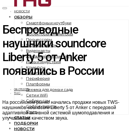
НОВОСТИ
ОБЗОРЫ
Смартфоны и ноутбуки
Беспроводные
Аудио и видео
Проекторы и мониторы
наушники soundcore
Процессоры
Бизнес и рынок
Видеокарты
Liberty 5 от Anker
Домашний компьютер
Игры и индустрия
появились в России
Конкурсы
Накопители
Периферия
Платформы
Техника для дома и сада
08.07.2025
THG
Сети и WiFi
Собери сам
На российском рынке начались продажи новых TWS-
Софт и утилиты
наушников soundcore Liberty 5 от Anker c передовой
Фото
адаптивной активной системой шумоподавления и
СТАТЬИ
улучшенным качеством звука.
ПОДБОРКИ
НОВОСТИ