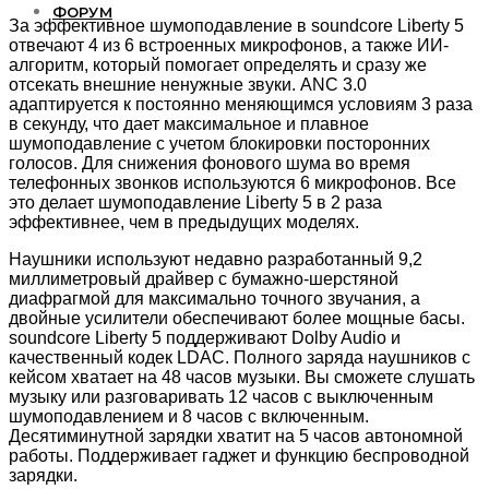
ФОРУМ
За эффективное шумоподавление в soundcore Liberty 5
отвечают 4 из 6 встроенных микрофонов, а также ИИ-
алгоритм, который помогает определять и сразу же
отсекать внешние ненужные звуки. ANC 3.0
адаптируется к постоянно меняющимся условиям 3 раза
в секунду, что дает максимальное и плавное
шумоподавление с учетом блокировки посторонних
голосов. Для снижения фонового шума во время
телефонных звонков используются 6 микрофонов. Все
это делает шумоподавление Liberty 5 в 2 раза
эффективнее, чем в предыдущих моделях.
Наушники используют недавно разработанный 9,2
миллиметровый драйвер с бумажно-шерстяной
диафрагмой для максимально точного звучания, а
двойные усилители обеспечивают более мощные басы.
soundcore Liberty 5 поддерживают Dolby Audio и
качественный кодек LDAC. Полного заряда наушников с
кейсом хватает на 48 часов музыки. Вы сможете слушать
музыку или разговаривать 12 часов с выключенным
шумоподавлением и 8 часов с включенным.
Десятиминутной зарядки хватит на 5 часов автономной
работы. Поддерживает гаджет и функцию беспроводной
зарядки.