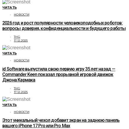
ЧИТАТЬ
НОВОСТИ
2026 год и рост популярности человекоподобных роботов:
вопросы доверия, конфиденциальности и будущего работы
THG
17.12.2025
ЧИТАТЬ
НОВОСТИ
id Software выпустила свою первую игру 35 лет назад —
Commander Keen показал прорывной игровой движок
Джона Кармака
THG
17.12.2025
ЧИТАТЬ
НОВОСТИ
Этот уникальный чехол добавит экран на заднюю панель
вашего iPhone 17 Pro или Pro Max