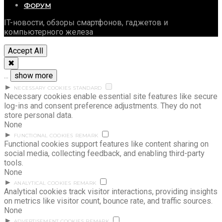
ФОРУМ
IT-новости, обзоры смартфонов, гаджетов и
компьютерного железа
Accept All
✖
...
show more
►
NECESSARY COOKIES
STANDARD
Necessary cookies enable essential site features like secure
log-ins and consent preference adjustments. They do not
store personal data.
None
►
FUNCTIONAL COOKIES
REMARK
Functional cookies support features like content sharing on
social media, collecting feedback, and enabling third-party
tools.
None
►
ANALYTICAL COOKIES
REMARK
Analytical cookies track visitor interactions, providing insights
on metrics like visitor count, bounce rate, and traffic sources.
None
►
ADVERTISEMENT COOKIES
REMARK