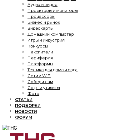
Аудио и видео
Проекторы и мониторы
Процессоры
Бизнес и рынок
Видеокарты
Домашний компьютер
Игры и индустрия
Конкурсы
Накопители
Периферия
Платформы
Техника для дома и сада
Сети и WiFi
Собери сам
Софт и утилиты
Фото
СТАТЬИ
ПОДБОРКИ
НОВОСТИ
ФОРУМ