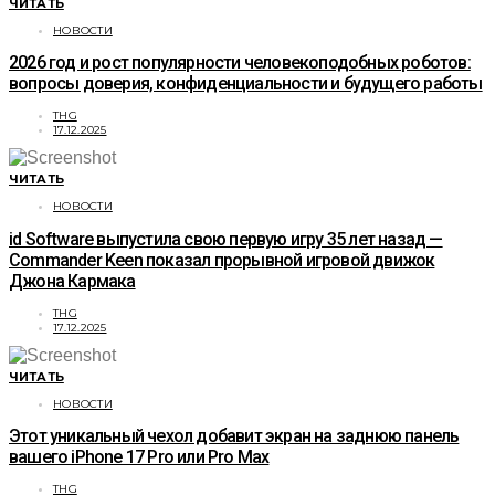
ЧИТАТЬ
НОВОСТИ
2026 год и рост популярности человекоподобных роботов:
вопросы доверия, конфиденциальности и будущего работы
THG
17.12.2025
ЧИТАТЬ
НОВОСТИ
id Software выпустила свою первую игру 35 лет назад —
Commander Keen показал прорывной игровой движок
Джона Кармака
THG
17.12.2025
ЧИТАТЬ
НОВОСТИ
Этот уникальный чехол добавит экран на заднюю панель
вашего iPhone 17 Pro или Pro Max
THG