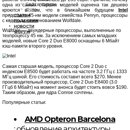
Софт и утилиты
одна из самых старших моделей оценена так дешево
Фото
кроются в том, что в ближайшем будущем
Intel
СТАТЬИ
представит 45-нм модели семейства Penryn, процессоры
с кодовым наименованием Wolfdale.
ПОДБОРКИ
НОВОСТИ
Wolfdale — двуядерные процессоры, выполненные по
ФОРУМ
техпроцессу 45 нм. За исключением самых младших
моделей, новые Core 2 Duo E8000 оснащены 6 Мбайт
кэш-памяти второго уровня.
Самая старшая модель, процессор Core 2 Duo с
индексом E8500 будет работать на частоте 3.2 ГГц с 1333
МГц шиной. Его стоимость составит всего $270. Менее
производительный процессор, Core 2 Duo E8400 (3.0
ГГцб 6 Мбайт) на момент анонса будет стоить вовсе $190.
Таким образом, дни ядра Conroe сочтены.
Популярные статьи:
AMD Opteron Barcelona
: обновление архитектуры