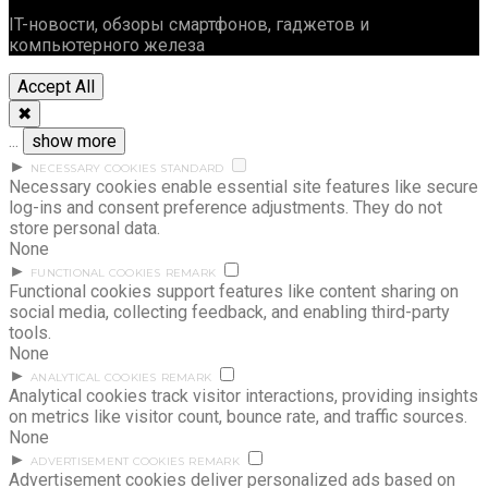
IT-новости, обзоры смартфонов, гаджетов и
компьютерного железа
Accept All
✖
...
show more
►
NECESSARY COOKIES
STANDARD
Necessary cookies enable essential site features like secure
log-ins and consent preference adjustments. They do not
store personal data.
None
►
FUNCTIONAL COOKIES
REMARK
Functional cookies support features like content sharing on
social media, collecting feedback, and enabling third-party
tools.
None
►
ANALYTICAL COOKIES
REMARK
Analytical cookies track visitor interactions, providing insights
on metrics like visitor count, bounce rate, and traffic sources.
None
►
ADVERTISEMENT COOKIES
REMARK
Advertisement cookies deliver personalized ads based on