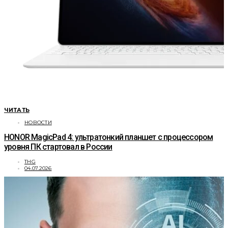
ЧИТАТЬ
НОВОСТИ
HONOR MagicPad 4: ультратонкий планшет с процессором
уровня ПК стартовал в России
THG
04.07.2026