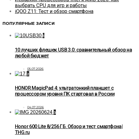
выбрать CPU для игр и работы
iQOO Z11: Тест и обзор смартфона
ПОПУЛЯРНЫЕ ЗАПИСИ
1
10 лучших флешек USB 3.0: сравнительный обзор на
любой бюджет
05.07.2026
2
HONOR MagicPad 4: ультратонкий планшет с
процессором уровня ПК стартовал в России
04.07.2026
3
Honor 600 Lite 8/256 ГБ. Обзор и тест смартфона|
THG.ru