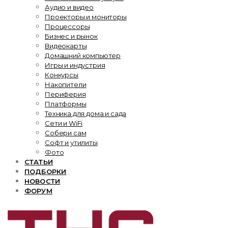
Аудио и видео
Проекторы и мониторы
Процессоры
Бизнес и рынок
Видеокарты
Домашний компьютер
Игры и индустрия
Конкурсы
Накопители
Периферия
Платформы
Техника для дома и сада
Сети и WiFi
Собери сам
Софт и утилиты
Фото
СТАТЬИ
ПОДБОРКИ
НОВОСТИ
ФОРУМ