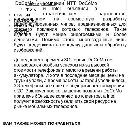
компании NTT DoCoMo
Софт и утилиты
и Intel объявили о
Фото
стратегическом партнерстве,
СТАТЬИ
направленном на совместную разработку
ПОДБОРКИ
модернизированных чипов, предназначенных для
НОВОСТИ
третьего покления сотовых телефонов. Такие
ФОРУМ
изделия будут менее энергоемкими и более
дешевыми. Помимо этого, многозадачные чипы
будут поддерживать передачу данных и обработку
изображений.
До недавнего времени 3G сервис DoCoMo не
пользовался особым успехом из-за высокой
стоимости телефонов и малого времени работы
аккумулятора. И хотя в последние месяцы цены на
трубки упали, а время работы батарей увеличилось,
3G-телефоны все еще не выдерживает конкурении
с 2G. Заключенное соглашение позволит DoCoMo
привлечь бОльшее количество клиентов, а Intel
получит возможность увеличить свой ресурс на
рынке мобильных телефонов.
ВАМ ТАКЖЕ МОЖЕТ ПОНРАВИТЬСЯ