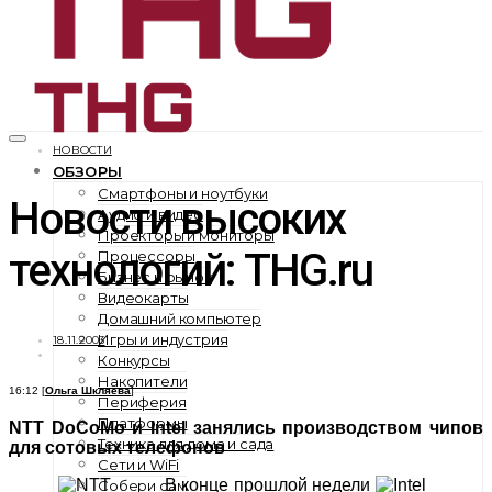
НОВОСТИ
ОБЗОРЫ
Смартфоны и ноутбуки
Новости высоких
Аудио и видео
Проекторы и мониторы
технологий: THG.ru
Процессоры
Бизнес и рынок
Видеокарты
Домашний компьютер
Игры и индустрия
18.11.2003
Конкурсы
Накопители
16:12 [
Ольга Шкляева
]
Периферия
Платформы
NTT DoCoMo и Intel занялись производством чипов
Техника для дома и сада
для сотовых телефонов
Сети и WiFi
В конце прошлой недели
Собери сам