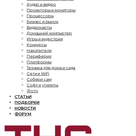
Аудио и видео
Проекторы и мониторы
Процессоры
Бизнес и рынок
Видеокарты
Домашний компьютер
Игры и индустрия
Конкурсы
Накопители
Периферия
Платформы
Техника для дома и сада
Сети и WiFi
Собери сам
Софт и утилиты
Фото
СТАТЬИ
ПОДБОРКИ
НОВОСТИ
ФОРУМ