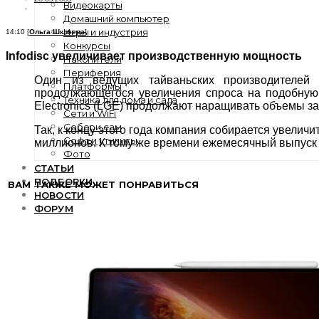
Видеокарты
Домашний компьютер
Игры и индустрия
14:10 [
Ольга Шкляева
]
Конкурсы
Infodisc увеличивает производственную мощность
Накопители
Периферия
Один из ведущих тайваньских производителей
Платформы
продолжающегося увеличения спроса на подобную п
Техника для дома и сада
Electronics (LGE) продолжают наращивать объемы з
Сети и WiFi
Собери сам
Так, к концу этого года компания собирается увели
Софт и утилиты
миллионов. К тому же времени ежемесячный выпуск 
Фото
СТАТЬИ
ПОДБОРКИ
ВАМ ТАКЖЕ МОЖЕТ ПОНРАВИТЬСЯ
НОВОСТИ
ФОРУМ