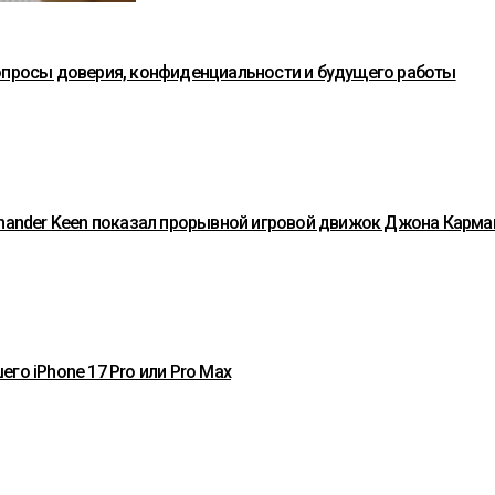
вопросы доверия, конфиденциальности и будущего работы
ommander Keen показал прорывной игровой движок Джона Карма
го iPhone 17 Pro или Pro Max