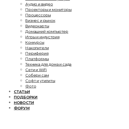
Аудио и видео
Проекторы и мониторы
Процессоры
Бизнес и рынок
Видеокарты
Домашний компьютер
Игры и индустрия
Конкурсы
Накопители
Периферия
Платформы
Техника для дома и сада
Сети и WiFi
Собери сам
Софт и утилиты
Фото
СТАТЬИ
ПОДБОРКИ
НОВОСТИ
ФОРУМ