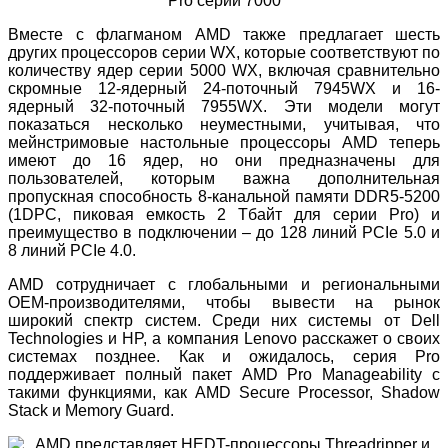
Вместе с флагманом AMD также предлагает шесть
других процессоров серии WX, которые соответствуют по
количеству ядер серии 5000 WX, включая сравнительно
скромные 12-ядерный 24-поточный 7945WX и 16-
ядерный 32-поточный 7955WX. Эти модели могут
показаться несколько неуместными, учитывая, что
мейнстримовые настольные процессоры AMD теперь
имеют до 16 ядер, но они предназначены для
пользователей, которым важна дополнительная
пропускная способность 8-канальной памяти DDR5-5200
(1DPC, пиковая емкость 2 Тбайт для серии Pro) и
преимущество в подключении – до 128 линий PCIe 5.0 и
8 линий PCIe 4.0.
AMD сотрудничает с глобальными и региональными
OEM-производителями, чтобы вывести на рынок
широкий спектр систем. Среди них системы от Dell
Technologies и HP, а компания Lenovo расскажет о своих
системах позднее. Как и ожидалось, серия Pro
поддерживает полный пакет AMD Pro Manageability с
такими функциями, как AMD Secure Processor, Shadow
Stack и Memory Guard.