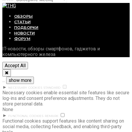
АРХИВ
ОБЗОРЫ
СТАТЬИ
ПОДБОРКИ
НОВОСТИ
ФОРУМ
IT-новости, обзоры смартфонов, гаджетов и
компьютерного железа
Accept All
✖
...
show more
►
NECESSARY COOKIES
STANDARD
Necessary cookies enable essential site features like secure
log-ins and consent preference adjustments. They do not
store personal data.
None
►
FUNCTIONAL COOKIES
REMARK
Functional cookies support features like content sharing on
social media, collecting feedback, and enabling third-party