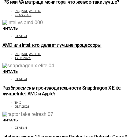
IPS или VA матрица монитора: что же все-таки лучше?
РЕДАКЦИЯ THG
22.04.2024
ЧИТАТЬ
СТАТЬИ
AMD или Intel: кто делает лучшие процессоры
РЕДАКЦИЯ THG
18.04.2024
ЧИТАТЬ
СТАТЬИ
Разбираемся в производительности Snapdragon X Elite:
лучше Intel, AMD и Apple?
THG
03.11.2023
ЧИТАТЬ
СТАТЬИ
Intel запускает 14-е поколение Raptor Lake Refresh: Core i9-