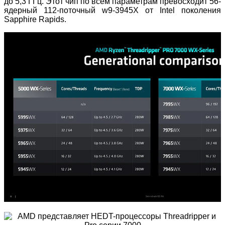
до 5,3 ГГц. Этот чип по всем параметрам превосходит 56-
ядерный 112-поточный w9-3945X от Intel поколения
Sapphire Rapids.