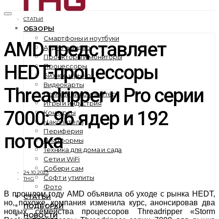
СТАТЬИ
ОБЗОРЫ
Смартфоны и ноутбуки
AMD представляет
Аудио и видео
Проекторы и мониторы
HEDT-процессоры
Процессоры
Бизнес и рынок
Видеокарты
Threadripper и Pro серии
Домашний компьютер
Игры и индустрия
7000: 96 ядер и 192
Конкурсы
Накопители
Периферия
потока
Платформы
Техника для дома и сада
Сети и WiFi
Собери сам
24.10.2023
Софт и утилиты
THG
Фото
В прошлом году AMD объявила об уходе с рынка HEDT,
СТАТЬИ
но, похоже, компания изменила курс, анонсировав два
ПОДБОРКИ
новых семейства процессоров Threadripper «Storm
НОВОСТИ