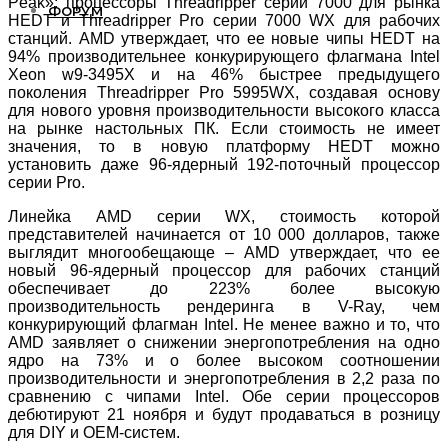
Peak»: процессоры Threadripper серии 7000 для рынка
ФОРУМ
HEDT и Threadripper Pro серии 7000 WX для рабочих
станций. AMD утверждает, что ее новые чипы HEDT на
94% производительнее конкурирующего флагмана Intel
Xeon w9-3495X и на 46% быстрее предыдущего
поколения Threadripper Pro 5995WX, создавая основу
для нового уровня производительности высокого класса
на рынке настольных ПК. Если стоимость не имеет
значения, то в новую платформу HEDT можно
установить даже 96-ядерный 192-поточный процессор
серии Pro.
Линейка AMD серии WX, стоимость которой
представителей начинается от 10 000 долларов, также
выглядит многообещающе – AMD утверждает, что ее
новый 96-ядерный процессор для рабочих станций
обеспечивает до 223% более высокую
производительность рендеринга в V-Ray, чем
конкурирующий флагман Intel. Не менее важно и то, что
AMD заявляет о снижении энергопотребления на одно
ядро на 73% и о более высоком соотношении
производительности и энергопотребления в 2,2 раза по
сравнению с чипами Intel. Обе серии процессоров
дебютируют 21 ноября и будут продаваться в розницу
для DIY и OEM-систем.