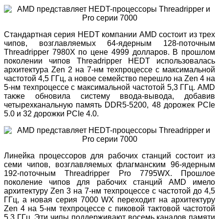
Стандартная серия HEDT компании AMD состоит из трех
чипов, возглавляемых 64-ядерным 128-поточным
Threadripper 7980X по цене 4999 долларов. В прошлом
поколении чипов Threadripper HEDT использовалась
архитектура Zen 2 на 7-нм техпроцессе с максимальной
частотой 4,5 ГГц, а новое семейство перешло на Zen 4 на
5-нм техпроцессе с максимальной частотой 5,3 ГГц. AMD
также обновила систему ввода-вывода, добавив
четырехканальную память DDR5-5200, 48 дорожек PCIe
5.0 и 32 дорожки PCIe 4.0.
Линейка процессоров для рабочих станций состоит из
семи чипов, возглавляемых флагманским 96-ядерным
192-поточным Threadripper Pro 7795WX. Прошлое
поколение чипов для рабочих станций AMD имело
архитектуру Zen 3 на 7-нм техпроцессе с частотой до 4,5
ГГц, а новая серия 7000 WX переходит на архитектуру
Zen 4 на 5-нм техпроцессе с пиковой тактовой частотой
5,3 ГГц. Эти чипы поддерживают восемь каналов памяти