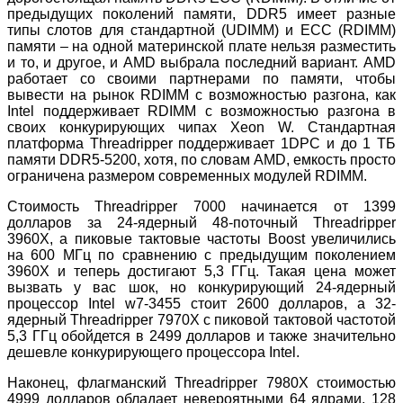
предыдущих поколений памяти, DDR5 имеет разные
типы слотов для стандартной (UDIMM) и ECC (RDIMM)
памяти – на одной материнской плате нельзя разместить
и то, и другое, и AMD выбрала последний вариант. AMD
работает со своими партнерами по памяти, чтобы
вывести на рынок RDIMM с возможностью разгона, как
Intel поддерживает RDIMM с возможностью разгона в
своих конкурирующих чипах Xeon W. Стандартная
платформа Threadripper поддерживает 1DPC и до 1 ТБ
памяти DDR5-5200, хотя, по словам AMD, емкость просто
ограничена размером современных модулей RDIMM.
Стоимость Threadripper 7000 начинается от 1399
долларов за 24-ядерный 48-поточный Threadripper
3960X, а пиковые тактовые частоты Boost увеличились
на 600 МГц по сравнению с предыдущим поколением
3960X и теперь достигают 5,3 ГГц. Такая цена может
вызвать у вас шок, но конкурирующий 24-ядерный
процессор Intel w7-3455 стоит 2600 долларов, а 32-
ядерный Threadripper 7970X с пиковой тактовой частотой
5,3 ГГц обойдется в 2499 долларов и также значительно
дешевле конкурирующего процессора Intel.
Наконец, флагманский Threadripper 7980X стоимостью
4999 долларов обладает невероятными 64 ядрами, 128