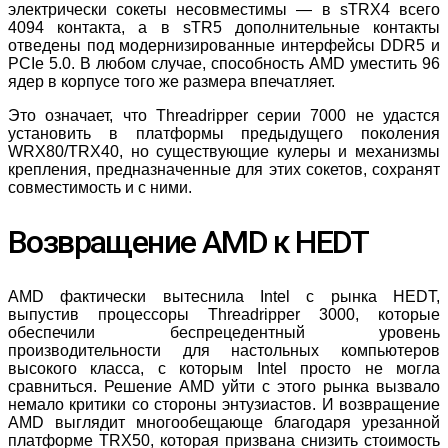
электрически сокеты несовместимы — в sTRX4 всего
4094 контакта, а в sTR5 дополнительные контакты
отведены под модернизированные интерфейсы DDR5 и
PCIe 5.0. В любом случае, способность AMD уместить 96
ядер в корпусе того же размера впечатляет.
Это означает, что Threadripper серии 7000 не удастся
установить в платформы предыдущего поколения
WRX80/TRX40, но существующие кулеры и механизмы
крепления, предназначенные для этих сокетов, сохранят
совместимость и с ними.
Возвращение AMD к HEDT
AMD фактически вытеснила Intel с рынка HEDT,
выпустив процессоры Threadripper 3000, которые
обеспечили беспрецедентный уровень
производительности для настольных компьютеров
высокого класса, с которым Intel просто не могла
сравниться. Решение AMD уйти с этого рынка вызвало
немало критики со стороны энтузиастов. И возвращение
AMD выглядит многообещающе благодаря урезанной
платформе TRX50, которая призвана снизить стоимость