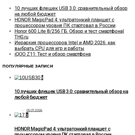
10 лучших флешек USB 3.0: сравнительный обзор
на любой бюджет
HONOR MagicPad 4: ультратонкий планшет с
процессором уровня ПК стартовал в России
Honor 600 Lite 8/256 ГБ. Обзор и тест смартфона|
THG.ru
Иерархия процессоров Intel и AMD 2026: как
выбрать CPU для игр и работы
iQOO Z11: Тест и обзор смартфона
ПОПУЛЯРНЫЕ ЗАПИСИ
1
10 лучших флешек USB 3.0: сравнительный обзор на
любой бюджет
05.07.2026
2
HONOR MagicPad 4: ультратонкий планшет с
процессором уровня ПК стартовал в России