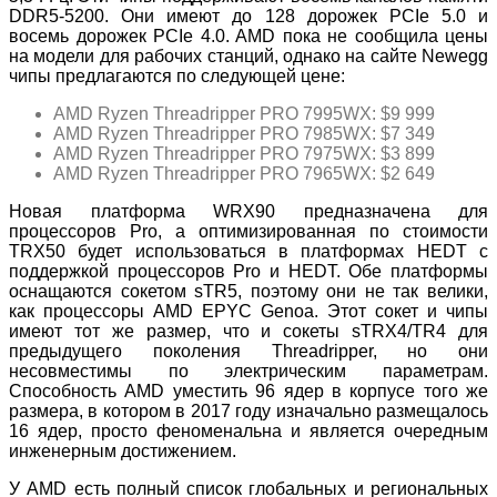
DDR5-5200. Они имеют до 128 дорожек PCIe 5.0 и
восемь дорожек PCIe 4.0. AMD пока не сообщила цены
на модели для рабочих станций, однако на сайте Newegg
чипы предлагаются по следующей цене:
AMD Ryzen Threadripper PRO 7995WX: $9 999
AMD Ryzen Threadripper PRO 7985WX: $7 349
AMD Ryzen Threadripper PRO 7975WX: $3 899
AMD Ryzen Threadripper PRO 7965WX: $2 649
Новая платформа WRX90 предназначена для
процессоров Pro, а оптимизированная по стоимости
TRX50 будет использоваться в платформах HEDT с
поддержкой процессоров Pro и HEDT. Обе платформы
оснащаются сокетом sTR5, поэтому они не так велики,
как процессоры AMD EPYC Genoa. Этот сокет и чипы
имеют тот же размер, что и сокеты sTRX4/TR4 для
предыдущего поколения Threadripper, но они
несовместимы по электрическим параметрам.
Способность AMD уместить 96 ядер в корпусе того же
размера, в котором в 2017 году изначально размещалось
16 ядер, просто феноменальна и является очередным
инженерным достижением.
У AMD есть полный список глобальных и региональных