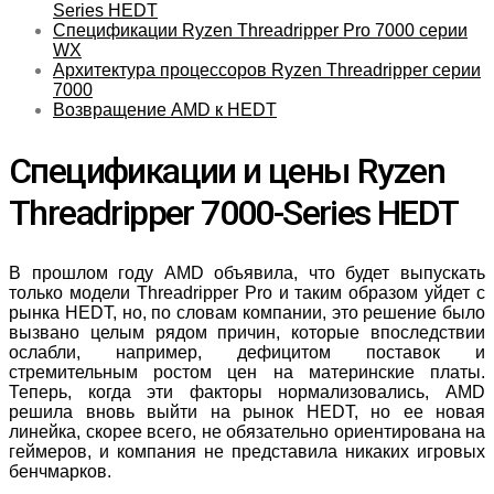
Series HEDT
Спецификации Ryzen Threadripper Pro 7000 серии
WX
Архитектура процессоров Ryzen Threadripper серии
7000
Возвращение AMD к HEDT
Спецификации и цены Ryzen
Threadripper 7000-Series HEDT
В прошлом году AMD объявила, что будет выпускать
только модели Threadripper Pro и таким образом уйдет с
рынка HEDT, но, по словам компании, это решение было
вызвано целым рядом причин, которые впоследствии
ослабли, например, дефицитом поставок и
стремительным ростом цен на материнские платы.
Теперь, когда эти факторы нормализовались, AMD
решила вновь выйти на рынок HEDT, но ее новая
линейка, скорее всего, не обязательно ориентирована на
геймеров, и компания не представила никаких игровых
бенчмарков.