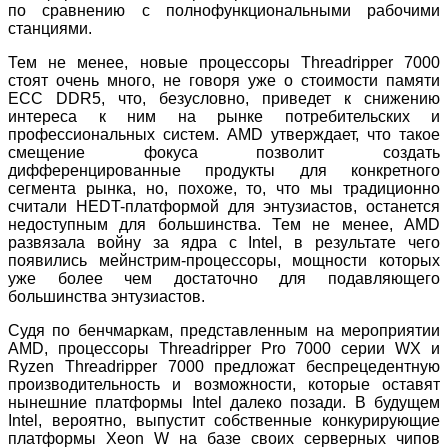
по сравнению с полнофункциональными рабочими
станциями.
Тем не менее, новые процессоры Threadripper 7000
стоят очень много, не говоря уже о стоимости памяти
ECC DDR5, что, безусловно, приведет к снижению
интереса к ним на рынке потребительских и
профессиональных систем. AMD утверждает, что такое
смещение фокуса позволит создать
дифференцированные продукты для конкретного
сегмента рынка, но, похоже, то, что мы традиционно
считали HEDT-платформой для энтузиастов, останется
недоступным для большинства. Тем не менее, AMD
развязала войну за ядра с Intel, в результате чего
появились мейнстрим-процессоры, мощности которых
уже более чем достаточно для подавляющего
большинства энтузиастов.
Судя по бенчмаркам, представленным на мероприятии
AMD, процессоры Threadripper Pro 7000 серии WX и
Ryzen Threadripper 7000 предложат беспрецедентную
производительность и возможности, которые оставят
нынешние платформы Intel далеко позади. В будущем
Intel, вероятно, выпустит собственные конкурирующие
платформы Xeon W на базе своих серверных чипов