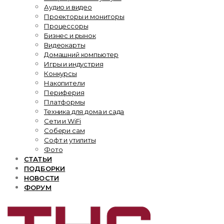
Аудио и видео
Проекторы и мониторы
Процессоры
Бизнес и рынок
Видеокарты
Домашний компьютер
Игры и индустрия
Конкурсы
Накопители
Периферия
Платформы
Техника для дома и сада
Сети и WiFi
Собери сам
Софт и утилиты
Фото
СТАТЬИ
ПОДБОРКИ
НОВОСТИ
ФОРУМ