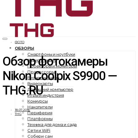
ФОТО
ОБЗОРЫ
Смартфоны и ноутбуки
Обзор фотокамеры
Аудио и видео
Проекторы и мониторы
Nikon Coolpix S9900 —
Процессоры
Бизнес и рынок
Видеокарты
THG.RU
Домашний компьютер
Игры и индустрия
Конкурсы
Накопители
18.07.2016
Периферия
THG
Платформы
Техника для дома и сада
Сети и WiFi
Собери сам