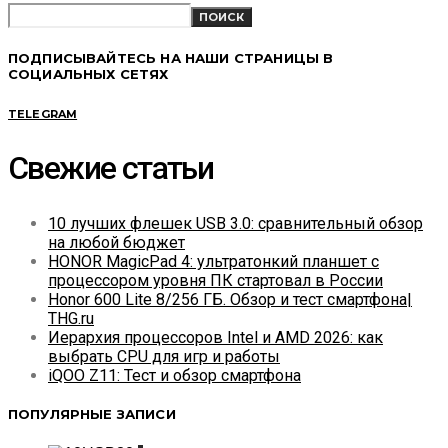
ПОИСК
ПОДПИСЫВАЙТЕСЬ НА НАШИ СТРАНИЦЫ В
СОЦИАЛЬНЫХ СЕТЯХ
TELEGRAM
Свежие статьи
10 лучших флешек USB 3.0: сравнительный обзор
на любой бюджет
HONOR MagicPad 4: ультратонкий планшет с
процессором уровня ПК стартовал в России
Honor 600 Lite 8/256 ГБ. Обзор и тест смартфона|
THG.ru
Иерархия процессоров Intel и AMD 2026: как
выбрать CPU для игр и работы
iQOO Z11: Тест и обзор смартфона
ПОПУЛЯРНЫЕ ЗАПИСИ