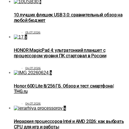
1
10 лучших флешек USB 3.0: сравнительный обзор на
любой бюджет
05.07.2026
2
HONOR MagicPad 4: ультратонкий планшет с
процессором уровня ПК стартовал в России
04.07.2026
3
Honor 600 Lite 8/256 ГБ. Обзор и тест смартфона|
THG.ru
04.07.2026
4
Иерархия процессоров Intel и AMD 2026: как выбрать
CPU для игр и работы