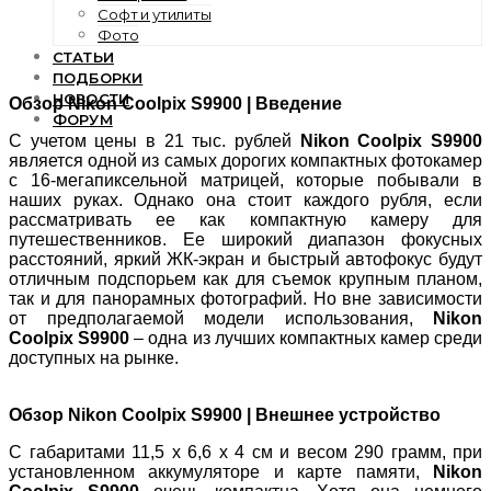
Софт и утилиты
Фото
СТАТЬИ
ПОДБОРКИ
НОВОСТИ
Обзор Nikon Coolpix S9900 | Введение
ФОРУМ
С учетом цены в 21 тыс. рублей
Nikon Coolpix S9900
является одной из самых дорогих компактных фотокамер
с 16-мегапиксельной матрицей, которые побывали в
наших руках. Однако она стоит каждого рубля, если
рассматривать ее как компактную камеру для
путешественников. Ее широкий диапазон фокусных
расстояний, яркий ЖК-экран и быстрый автофокус будут
отличным подспорьем как для съемок крупным планом,
так и для панорамных фотографий. Но вне зависимости
от предполагаемой модели использования,
Nikon
Coolpix S9900
– одна из лучших компактных камер среди
доступных на рынке.
Обзор Nikon Coolpix S9900 | Внешнее устройство
С габаритами 11,5 х 6,6 х 4 см и весом 290 грамм, при
установленном аккумуляторе и карте памяти,
Nikon