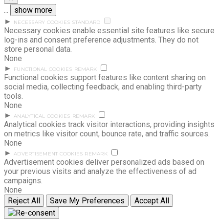
...
show more
►
NECESSARY COOKIES
STANDARD
Necessary cookies enable essential site features like secure
log-ins and consent preference adjustments. They do not
store personal data.
None
►
FUNCTIONAL COOKIES
REMARK
Functional cookies support features like content sharing on
social media, collecting feedback, and enabling third-party
tools.
None
►
ANALYTICAL COOKIES
REMARK
Analytical cookies track visitor interactions, providing insights
on metrics like visitor count, bounce rate, and traffic sources.
None
►
ADVERTISEMENT COOKIES
REMARK
Advertisement cookies deliver personalized ads based on
your previous visits and analyze the effectiveness of ad
campaigns.
None
Reject All
Save My Preferences
Accept All