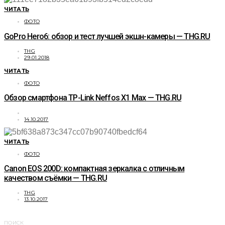
ЧИТАТЬ
ФОТО
GoPro Hero6: обзор и тест лучшей экшн-камеры — THG.RU
THG
29.01.2018
ЧИТАТЬ
ФОТО
Обзор смартфона TP-Link Neffos X1 Max — THG.RU
14.10.2017
ЧИТАТЬ
ФОТО
Canon EOS 200D: компактная зеркалка с отличным
качеством съёмки — THG.RU
THG
13.10.2017
ПОИСК