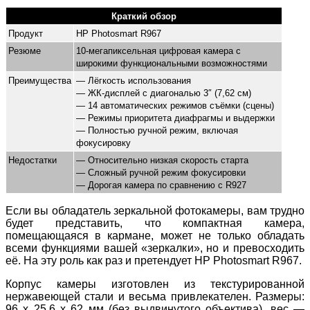
Краткий обзор
Продукт
HP Photosmart R967
Резюме
10-мегапиксельная цифровая камера с
широкими функциональными возможностями
Преимущества
— Лёгкость использования
— ЖК-дисплей с диагональю 3″ (7,62 см)
— 14 автоматических режимов съёмки (сцены)
— Режимы приоритета диафрагмы и выдержки
— Полностью ручной режим, включая
фокусировку
Недостатки
— Относительно низкая скорость старта
— Сложный ручной режим фокусировки
— Дорогая камера по сравнению с R927
Если вы обладатель зеркальной фотокамеры, вам трудно
будет представить, что компактная камера,
помещающаяся в кармане, может не только обладать
всеми функциями вашей «зеркалки», но и превосходить
её. На эту роль как раз и претендует HP Photosmart R967.
Корпус камеры изготовлен из текстурированной
нержавеющей стали и весьма привлекателен. Размеры:
96 x 25,6 x 62 мм (без выдвинутого объектива), вес —