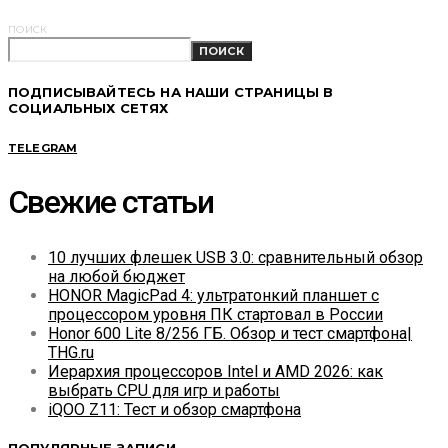
ПОИСК
ПОИСК
ПОДПИСЫВАЙТЕСЬ НА НАШИ СТРАНИЦЫ В
СОЦИАЛЬНЫХ СЕТЯХ
TELEGRAM
Свежие статьи
10 лучших флешек USB 3.0: сравнительный обзор
на любой бюджет
HONOR MagicPad 4: ультратонкий планшет с
процессором уровня ПК стартовал в России
Honor 600 Lite 8/256 ГБ. Обзор и тест смартфона|
THG.ru
Иерархия процессоров Intel и AMD 2026: как
выбрать CPU для игр и работы
iQOO Z11: Тест и обзор смартфона