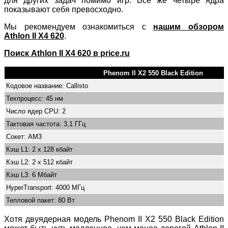
для других задач помимо игр. Всё же четыре ядра
показывают себя превосходно.
Мы рекомендуем ознакомиться с
нашим обзором
Athlon II X4 620
.
Поиск Athlon II X4 620 в price.ru
Phenom II X2 550 Black Edition
Кодовое название: Callisto
Техпроцесс: 45 нм
Число ядер CPU: 2
Тактовая частота: 3,1 ГГц
Сокет: AM3
Кэш L1: 2 x 128 кбайт
Кэш L2: 2 x 512 кбайт
Кэш L3: 6 Мбайт
HyperTransport: 4000 МГц
Тепловой пакет: 80 Вт
Хотя двуядерная модель Phenom II X2 550 Black Edition