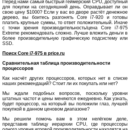
Перед нами самый быстрый геймерский CPU, доступный
для покупки на сегодняшний день. Оправдывает ли он
свою цену $1000? Если у вас во дворе растёт денежное
дерево, вы боитесь разгонять Core i7-920 и готовы
платить крупные суммы, то ответ положительный. Иначе
с точки зрения производительность/цена Core i7-975
Extreme рекомендовать сложно. Лучше вложить деньги в
более производительную графическую подсистему или
SSD.
Поиск Core i7-975 в price.ru
Сравнительная таблица производительности
процессоров
Как насчёт других процессоров, которых нет в списке
наших рекомендаций? Стоит ли их покупать или нет?
Мы ждали подобных вопросов, поскольку уровни
штатных частот и цены меняются ежедневно. Как узнать,
будет процессор, на который вы положили глаз, лучшей
покупкой в данном ценовом диапазоне?
Мы решили помочь вам в этом нелёгком деле,
представив таблицу иерархии CPU, где процессоры
одного уровня игровой производительности находятся на