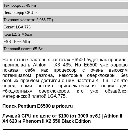
Техпроцесс: 45 нм
Число ядер CPU: 2
Тактовая частота: 2,933 ГГц
Сокет: LGA 775
Кэш L2: 2 Мбайт
FSB: 1066 МГц
Тепловой пакет: 65 Вт
На штатных тактовых частотах E6500 будет, как правило,
проигрывать Athlon II X3 435. Но E6500 уже хорошо
показал себя как процессор с очень высоким
потенциалом разгона, некоторые оверклокеры без
особых проблем достигли с ним частоты 4 ГГц. Так что
перед нами весьма привлекательная опция для
«бюджетных» оверклокеров, кто уже обзавёлся
материнской платой LGA 775.
Поиск Pentium E6500 в price.ru
Лучший CPU по цене от $100 (от 3000 руб.) | Athlon II
X4 620 и Phenom II X2 550 Black Edition