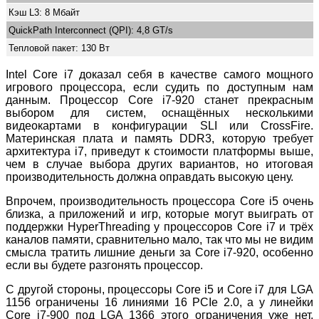
Кэш L3: 8 Мбайт
QuickPath Interconnect (QPI): 4,8 GT/s
Тепловой пакет: 130 Вт
Intel Core i7 доказал себя в качестве самого мощного
игрового процессора, если судить по доступным нам
данным. Процессор Core i7-920 станет прекрасным
выбором для систем, оснащённых несколькими
видеокартами в конфигурации SLI или CrossFire.
Материнская плата и память DDR3, которую требует
архитектура i7, приведут к стоимости платформы выше,
чем в случае выбора других вариантов, но итоговая
производительность должна оправдать высокую цену.
Впрочем, производительность процессора Core i5 очень
близка, а приложений и игр, которые могут выиграть от
поддержки HyperThreading у процессоров Core i7 и трёх
каналов памяти, сравнительно мало, так что мы не видим
смысла тратить лишние деньги за Core i7-920, особенно
если вы будете разгонять процессор.
С другой стороны, процессоры Core i5 и Core i7 для LGA
1156 ограничены 16 линиями 16 PCIe 2.0, а у линейки
Core i7-900 под LGA 1366 этого ограничения уже нет,