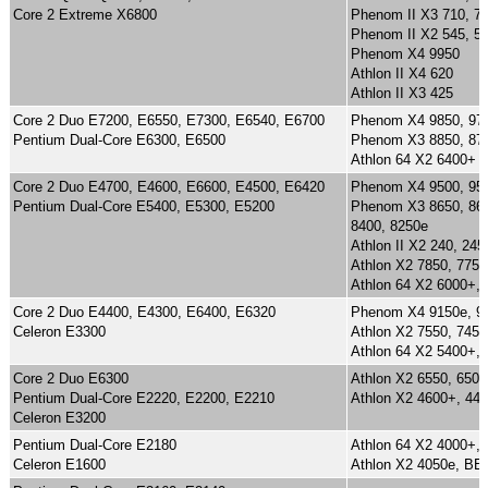
Core 2 Extreme X6800
Phenom II X3 710, 7
Phenom II X2 545, 55
Phenom X4 9950
Athlon II X4 620
Athlon II X3 425
Core 2 Duo E7200, E6550, E7300, E6540, E6700
Phenom X4 9850, 975
Pentium Dual-Core E6300, E6500
Phenom X3 8850, 87
Athlon 64 X2 6400+
Core 2 Duo E4700, E4600, E6600, E4500, E6420
Phenom X4 9500, 955
Pentium Dual-Core E5400, E5300, E5200
Phenom X3 8650, 860
8400, 8250e
Athlon II X2 240, 245
Athlon X2 7850, 7750
Athlon 64 X2 6000+,
Core 2 Duo E4400, E4300, E6400, E6320
Phenom X4 9150e, 9
Celeron E3300
Athlon X2 7550, 7450
Athlon 64 X2 5400+,
Core 2 Duo E6300
Athlon X2 6550, 6500
Pentium Dual-Core E2220, E2200, E2210
Athlon X2 4600+, 44
Celeron E3200
Pentium Dual-Core E2180
Athlon 64 X2 4000+,
Celeron E1600
Athlon X2 4050e, BE