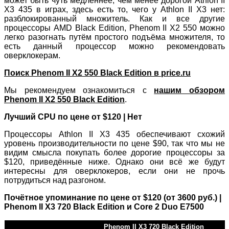
может быть чуть медленнее, чем менее дорогой Athlon II
X3 435 в играх, здесь есть то, чего у Athlon II X3 нет:
разблокированный множитель. Как и все другие
процессоры AMD Black Edition, Phenom II X2 550 можно
легко разогнать путём простого подъёма множителя, то
есть данный процессор можно рекомендовать
оверклокерам.
Поиск Phenom II X2 550 Black Edition в price.ru
Мы рекомендуем ознакомиться с
нашим обзором
Phenom II X2 550 Black Edition
.
Лучший CPU по цене от $120 | Нет
Процессоры Athlon II X3 435 обеспечивают схожий
уровень производительности по цене $90, так что мы не
видим смысла покупать более дорогие процессоры за
$120, приведённые ниже. Однако они всё же будут
интересны для оверклокеров, если они не прочь
потрудиться над разгоном.
Почётное упоминание по цене от $120 (от 3600 руб.) |
Phenom II X3 720 Black Edition и Core 2 Duo E7500
Phenom II X3 720 Black Edition