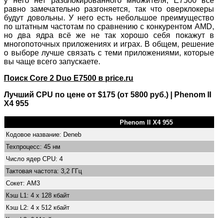
у него нет разблокированного множителя, E7500 всё
равно замечательно разгоняется, так что оверклокеры
будут довольны. У него есть небольшое преимущество
по штатным частотам по сравнению с конкурентом AMD,
но два ядра всё же не так хорошо себя покажут в
многопоточных приложениях и играх. В общем, решение
о выборе лучше связать с теми приложениями, которые
вы чаще всего запускаете.
Поиск Core 2 Duo E7500 в price.ru
Лучший CPU по цене от $175 (от 5800 руб.) | Phenom II
X4 955
Phenom II X4 955
Кодовое название: Deneb
Техпроцесс: 45 нм
Число ядер CPU: 4
Тактовая частота: 3,2 ГГц
Сокет: AM3
Кэш L1: 4 x 128 кбайт
Кэш L2: 4 x 512 кбайт