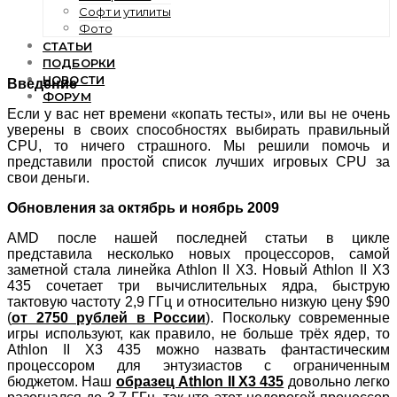
Софт и утилиты
Фото
СТАТЬИ
ПОДБОРКИ
НОВОСТИ
Введение
ФОРУМ
Если у вас нет времени «копать тесты», или вы не очень
уверены в своих способностях выбирать правильный
CPU, то ничего страшного. Мы решили помочь и
представили простой список лучших игровых CPU за
свои деньги.
Обновления за октябрь и ноябрь 2009
AMD после нашей последней статьи в цикле
представила несколько новых процессоров, самой
заметной стала линейка Athlon II X3. Новый Athlon II X3
435 сочетает три вычислительных ядра, быструю
тактовую частоту 2,9 ГГц и относительно низкую цену $90
(
от 2750 рублей в России
). Поскольку современные
игры используют, как правило, не больше трёх ядер, то
Athlon II X3 435 можно назвать фантастическим
процессором для энтузиастов с ограниченным
бюджетом. Наш
образец Athlon II X3 435
довольно легко