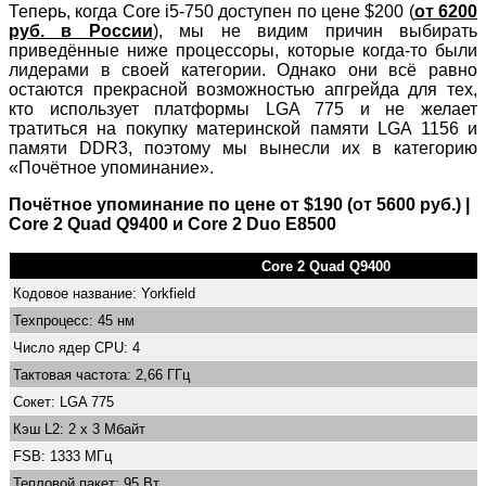
Теперь, когда Core i5-750 доступен по цене $200 (
от 6200
руб. в России
), мы не видим причин выбирать
приведённые ниже процессоры, которые когда-то были
лидерами в своей категории. Однако они всё равно
остаются прекрасной возможностью апгрейда для тех,
кто использует платформы LGA 775 и не желает
тратиться на покупку материнской памяти LGA 1156 и
памяти DDR3, поэтому мы вынесли их в категорию
«Почётное упоминание».
Почётное упоминание по цене от $190 (от 5600 руб.) |
Core 2 Quad Q9400 и Core 2 Duo E8500
Core 2 Quad Q9400
Кодовое название: Yorkfield
Техпроцесс: 45 нм
Число ядер CPU: 4
Тактовая частота: 2,66 ГГц
Сокет: LGA 775
Кэш L2: 2 x 3 Мбайт
FSB: 1333 МГц
Тепловой пакет: 95 Вт