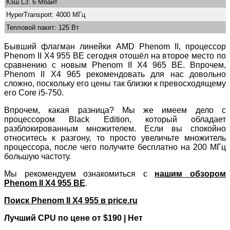
Кэш L3: 6 Мбайт
HyperTransport: 4000 МГц
Тепловой пакет: 125 Вт
Бывший флагман линейки AMD Phenom II, процессор
Phenom II X4 955 BE сегодня отошёл на второе место по
сравнению с новым Phenom II X4 965 BE. Впрочем,
Phenom II X4 965 рекомендовать для нас довольно
сложно, поскольку его цены так близки к превосходящему
его Core i5-750.
Впрочем, какая разница? Мы же имеем дело с
процессором Black Edition, который обладает
разблокированным множителем. Если вы спокойно
относитесь к разгону, то просто увеличьте множитель
процессора, после чего получите бесплатно на 200 МГц
большую частоту.
Мы рекомендуем ознакомиться с
нашим обзором
Phenom II X4 955 BE
.
Поиск Phenom II X4 955 в price.ru
Лучший CPU по цене от $190 | Нет