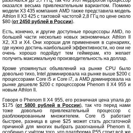
разогнался до 3,7 ГГц, так что этот недорогой процессор
оказался весьма привлекательным вариантом. Помимо
модели X3 435 компания AMD также представила модель
Athlon II X3 425 с тактовой частотой 2,8 ГГц по цене около
$80 (
от 2450 рублей в России
).
Есть, конечно, и другие доступные процессоры AMD, по
большей части несколько новых экономичных Athlon II
X2, X3 и X4. Они хороши для применения в сценариях,
где нужно достичь наибольшей эффективности, но они не
очень хорошо подойдут тем геймерам, кто желает
получить максимальную производительность на доллар.
Кроме упомянутых объявлений на рынке CPU было
довольно тихо, Intel доминировала на рынке выше $200 с
процессорами Core i5 и Core i7, а AMD доминировала на
рынке дешевле $200 с процессором Phenom II X4 955 и
новым Athlon II.
Говоря о Phenom II X4 955, его розничная цена упала до
$175 (
от 5800 рублей в России
), так что перед нами
тоже довольно привлекательный процессор с
разблокированным множителем. Core i5 работает
быстрее, разница в цене $25 может стать достаточной
причиной для многих выбрать разогнанный Phenom II,
особенно с учётом того, что платформа P55 стоит всё же