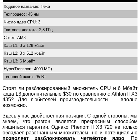
Кодовое название: Heka
Техпроцесс: 45 нм
Число ядер CPU: 3
Тактовая частота: 2,8 ГГц
Сокет: AM3
Кэш L1: 3 x 128 кбайт
Кэш L2: 3 x 512 кбайт
Кэш L3: 6 Мбайт
HyperTransport: 4000 МГц
Тепловой пакет: 95 Вт
Стоят ли разблокированный множитель CPU и 6 Мбайт
кэша L3 дополнительные $30 по сравнению с Athlon II X3
435? Для любителей производительности — вполне
возможно.
Здесь у нас двойственная позиция. С одной стороны, мы
знаем, что разгон является прекрасным способом
лишиться гарантии. Однако Phenom II X3 720 не только
обладает разогнанным множителем, но и потенциально
позволяет разблокировать четвёртое ядро
. По