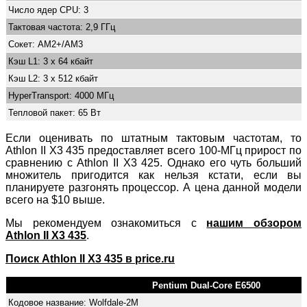
Число ядер CPU: 3
Тактовая частота: 2,9 ГГц
Сокет: AM2+/AM3
Кэш L1: 3 x 64 кбайт
Кэш L2: 3 x 512 кбайт
HyperTransport: 4000 МГц
Тепловой пакет: 65 Вт
Если оценивать по штатным тактовым частотам, то
Athlon II X3 435 предоставляет всего 100-МГц прирост по
сравнению с Athlon II X3 425. Однако его чуть больший
множитель пригодится как нельзя кстати, если вы
планируете разгонять процессор. А цена данной модели
всего на $10 выше.
Мы рекомендуем ознакомиться с
нашим обзором
Athlon II X3 435
.
Поиск Athlon II X3 435 в price.ru
Pentium Dual-Core E6500
Кодовое название: Wolfdale-2M