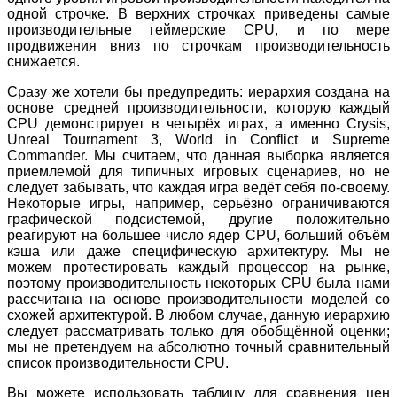
одной строчке. В верхних строчках приведены самые
производительные геймерские CPU, и по мере
продвижения вниз по строчкам производительность
снижается.
Сразу же хотели бы предупредить: иерархия создана на
основе средней производительности, которую каждый
CPU демонстрирует в четырёх играх, а именно Crysis,
Unreal Tournament 3, World in Conflict и Supreme
Commander. Мы считаем, что данная выборка является
приемлемой для типичных игровых сценариев, но не
следует забывать, что каждая игра ведёт себя по-своему.
Некоторые игры, например, серьёзно ограничиваются
графической подсистемой, другие положительно
реагируют на большее число ядер CPU, больший объём
кэша или даже специфическую архитектуру. Мы не
можем протестировать каждый процессор на рынке,
поэтому производительность некоторых CPU была нами
рассчитана на основе производительности моделей со
схожей архитектурой. В любом случае, данную иерархию
следует рассматривать только для обобщённой оценки;
мы не претендуем на абсолютно точный сравнительный
список производительности CPU.
Вы можете использовать таблицу для сравнения цен