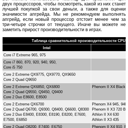
двух процессоров, чтобы посмотреть, какой из них станет
лучшей покупкой за свои деньги, а также для оценки
значимости апгрейда. Мы не рекомендуем выполнять
апгрейд, если новый процессор отстоит менее чем за
три-четыре строчки от текущего. Иначе вы можете не
заметить прирост производительности в играх.
Таблица сравнительной производительности CPU в
Intel
Core i7 Extreme 965, 975
Core i7 860, 870, 920, 940, 950,
Core i5 750
Core 2 Extreme QX9775, QX9770, QX9650
Core 2 Quad Q9650
Core 2 Extreme QX6850, QX6800
Phenom II X4 Black E
Core 2 Quad Q9550, Q9450, Q9400
Core 2 Duo E8600, E8500
Core 2 Extreme QX6700
Phenom X4 945, 940,
Core 2 Quad Q6700, Q9300, Q8400, Q6600, Q8300
Phenom II X3 720 Bla
Core 2 Duo E8400, E8300, E8190, E8200, E7600,
Athlon II X4 630
E7500, E6850
Athlon II X3 435
Core 2 Quad Q8200, E7400, E6750
Phenom II X4 910, 80