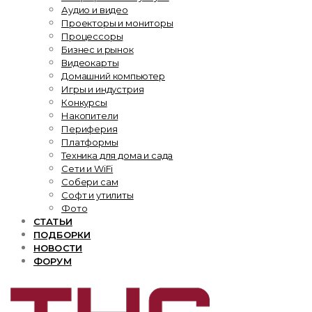
Аудио и видео
Проекторы и мониторы
Процессоры
Бизнес и рынок
Видеокарты
Домашний компьютер
Игры и индустрия
Конкурсы
Накопители
Периферия
Платформы
Техника для дома и сада
Сети и WiFi
Собери сам
Софт и утилиты
Фото
СТАТЬИ
ПОДБОРКИ
НОВОСТИ
ФОРУМ