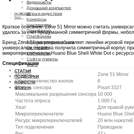
Видеокарты
Домашний компьютер
Игры и индустрия
04.08.2025
THG
Конкурсы
Накопители
Краткое описание: Zone 51 Mirror можно считать универс
Периферия
удалось за счет продуманной симметричной формы, небол
Платформы
Техника для дома и сада
Бренд Zone 51 регулярно обновляет линейки игровой пер
Сети и WiFi
универсалом. Новинка получила симметричный корпус при м
микропереключатели Huano Blue Shell White Dot с ресурс
Собери сам
Софт и утилиты
Спецификации
Фото
СТАТЬИ
Модель
Zone 51 Mirror
ПОДБОРКИ
Общее количество кнопок
6
НОВОСТИ
Модель сенсора
Pixart 3327
ФОРУМ
Максимальное разрешение сенсора
10 000
Частота опроса
1 000 Гц
Хват
Для правой рук
Микропереключатели
Huano Blue Shel
Ресурс микропереключателей
20 млн нажатий
Тип подключения
Проводное
Вес
47 г