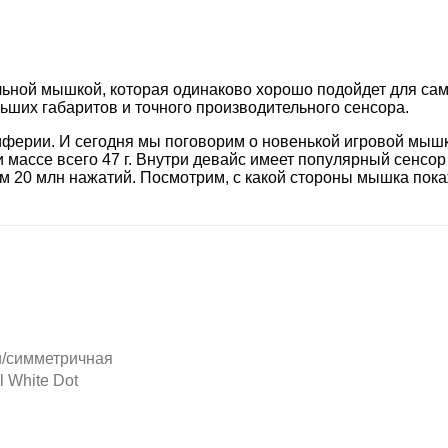
альной мышкой, которая одинаково хорошо подойдет для са
ьших габаритов и точного производительного сенсора.
иферии. И сегодня мы поговорим о новенькой игровой мышк
ассе всего 47 г. Внутри девайс имеет популярный сенсор P
ом 20 млн нажатий. Посмотрим, с какой стороны мышка пок
и/симметричная
l White Dot